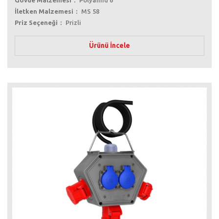
İletken Malzemesi
MS 58
Priz Seçeneği
Prizli
Ürünü İncele