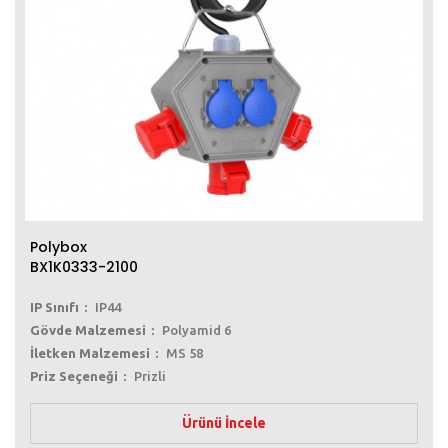
Polybox
BX1K0333-2100
IP Sınıfı
IP44
Gövde Malzemesi
Polyamid 6
İletken Malzemesi
MS 58
Priz Seçeneği
Prizli
Ürünü İncele