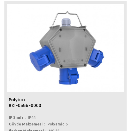
Polybox
BX1-0555-0000
IP Sınıfı
IP44
Gövde Malzemesi
Polyamid 6
İletken Malzemesi
MS 58