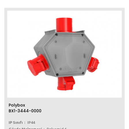
Polybox
BX1-3444-0000
IP Sınıfı
IP44
Gövde Malzemesi
Polyamid 6