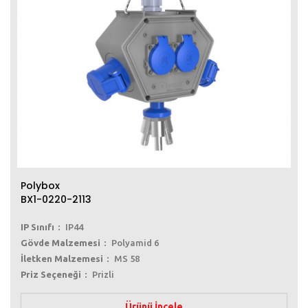
Polybox
BX1-0220-2113
IP Sınıfı
IP44
Gövde Malzemesi
Polyamid 6
İletken Malzemesi
MS 58
Priz Seçeneği
Prizli
Ürünü İncele