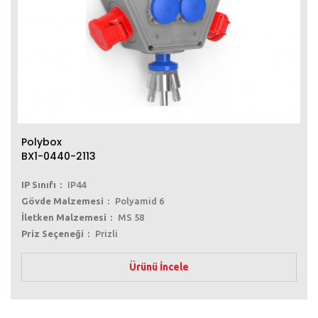
Polybox
BX1-0440-2113
IP Sınıfı
IP44
Gövde Malzemesi
Polyamid 6
İletken Malzemesi
MS 58
Priz Seçeneği
Prizli
Ürünü İncele