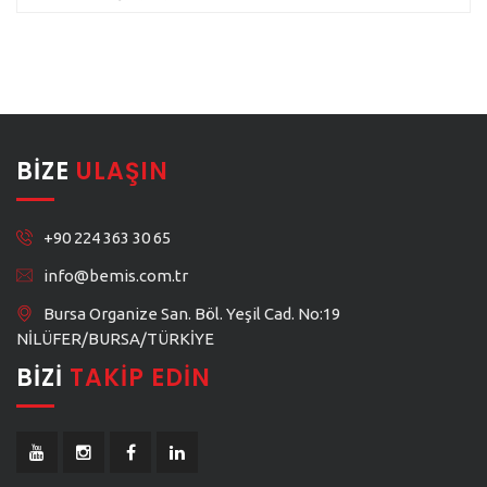
BIZE
ULAŞIN
+90 224 363 30 65
info@bemis.com.tr
Bursa Organize San. Böl. Yeşil Cad. No:19
NİLÜFER/BURSA/TÜRKİYE
BIZI
TAKIP EDIN